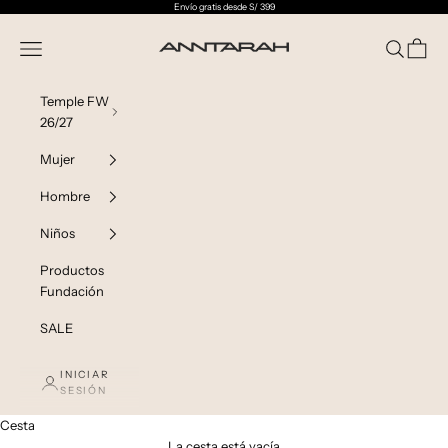
Ir al contenido
Envío gratis desde S/ 399
Anntarah Perú
Menú
Buscar
Cesta
Temple FW
26/27
Mujer
Hombre
Niños
Productos
Fundación
SALE
INICIAR
SESIÓN
Cesta
La cesta está vacía