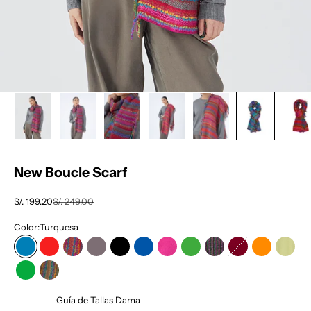
New Boucle Scarf
Precio de oferta
Precio normal
S/. 199.20
S/. 249.00
Color:
Turquesa
Turquesa
Rojo
Barnie
Gris Medio
Negro
Azulino
Fucsia
Verde Claro
Charcoal
Vino
Naranja
Amaril
Verde
Arena Medio
Guía de Tallas Dama